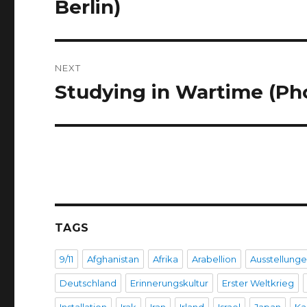
Berlin)
NEXT
Studying in Wartime (Phot
Next
post:
TAGS
9/11
Afghanistan
Afrika
Arabellion
Ausstellung
Deutschland
Erinnerungskultur
Erster Weltkrieg