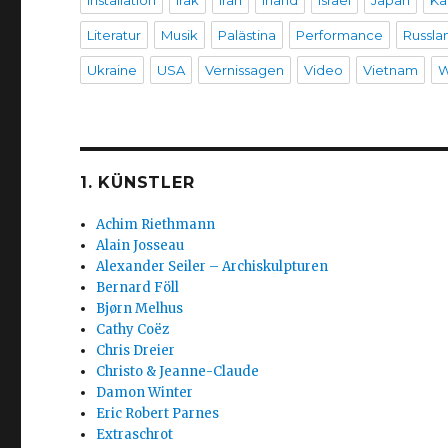
Installation
Irak
Iran
Irland
Israel
Japan
Ka
Literatur
Musik
Palästina
Performance
Russla
Ukraine
USA
Vernissagen
Video
Vietnam
W
1. KÜNSTLER
Achim Riethmann
Alain Josseau
Alexander Seiler – Archiskulpturen
Bernard Föll
Bjørn Melhus
Cathy Coëz
Chris Dreier
Christo & Jeanne-Claude
Damon Winter
Eric Robert Parnes
Extraschrot