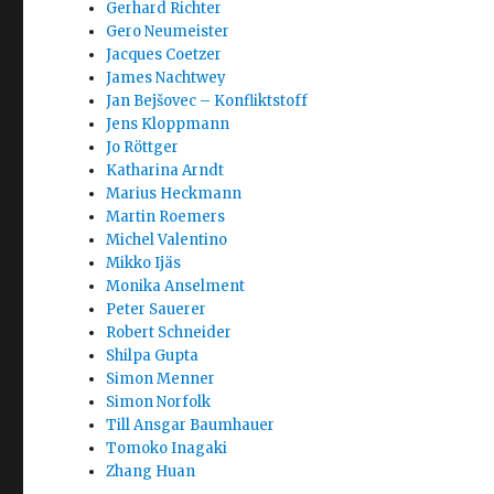
Gerhard Richter
Gero Neumeister
Jacques Coetzer
James Nachtwey
Jan Bejšovec – Konfliktstoff
Jens Kloppmann
Jo Röttger
Katharina Arndt
Marius Heckmann
Martin Roemers
Michel Valentino
Mikko Ijäs
Monika Anselment
Peter Sauerer
Robert Schneider
Shilpa Gupta
Simon Menner
Simon Norfolk
Till Ansgar Baumhauer
Tomoko Inagaki
Zhang Huan