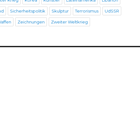
lter Krieg
Korea
Künstler
Lateinamerika
Libanon
nd
Sicherheitspolitik
Skulptur
Terrorismus
UdSSR
affen
Zeichnungen
Zweiter Weltkrieg