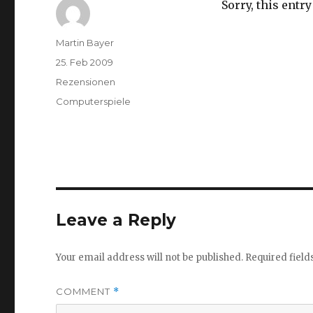
Sorry, this entry
Author
Martin Bayer
Posted
25. Feb 2009
on
Categories
Rezensionen
Tags
Computerspiele
Leave a Reply
Your email address will not be published.
Required fiel
COMMENT
*