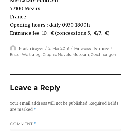
Rue Lazare Ponticelli
77100 Meaux
France
Opening hours : daily 0930-1800h
Entrance fee: 10,- € (concessions 5,- €/7,- €)
Author
Posted
Categories
Tags
Martin Bayer
2. Mar 2018
Hinweise
,
Termine
on
Erster Weltkrieg
,
Graphic Novels
,
Museum
,
Zeichnungen
Leave a Reply
Your email address will not be published.
Required fields
are marked
*
COMMENT
*