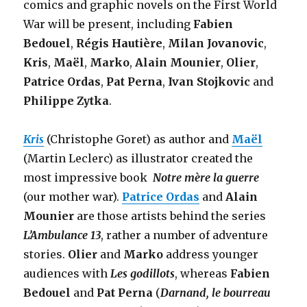
comics and graphic novels on the First World
War will be present, including
Fabien
Bedouel
,
Régis Hautière
,
Milan Jovanovic
,
Kris
,
Maël
,
Marko
,
Alain Mounier
,
Olier
,
Patrice Ordas
,
Pat Perna
,
Ivan Stojkovic
and
Philippe Zytka
.
Kris
(Christophe Goret) as author and
Maël
(Martin Leclerc) as illustrator created the
most impressive book
Notre mère la guerre
(our mother war).
Patrice Ordas
and
Alain
Mounier
are those artists behind the series
L’Ambulance 13
, rather a number of adventure
stories.
Olier
and
Marko
address younger
audiences with
Les godillots
, whereas
Fabien
Bedouel
and
Pat Perna
(
Darnand, le bourreau