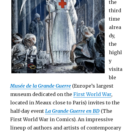
the
third
time
alrea
dy,
the
highl
y
visita
ble
Musée de la Grande Guerre
(Europe’s largest
museum dedicated on the
First World War
,
located in Meaux close to Paris) invites to the
half-day event
La Grande Guerre en BD
(The
First World War in Comics). An impressive
lineup of authors and artists of contemporary