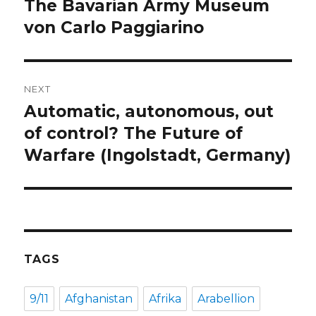
post:
The Bavarian Army Museum
von Carlo Paggiarino
NEXT
Automatic, autonomous, out
Next
post:
of control? The Future of
Warfare (Ingolstadt, Germany)
TAGS
9/11
Afghanistan
Afrika
Arabellion