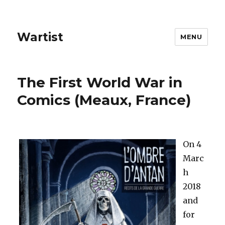
Wartist
MENU
The First World War in
Comics (Meaux, France)
On 4
Marc
h
2018
and
for