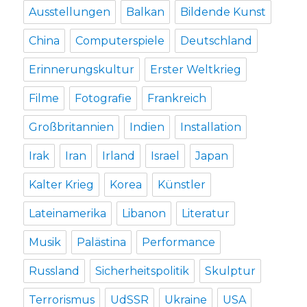
Ausstellungen
Balkan
Bildende Kunst
China
Computerspiele
Deutschland
Erinnerungskultur
Erster Weltkrieg
Filme
Fotografie
Frankreich
Großbritannien
Indien
Installation
Irak
Iran
Irland
Israel
Japan
Kalter Krieg
Korea
Künstler
Lateinamerika
Libanon
Literatur
Musik
Palästina
Performance
Russland
Sicherheitspolitik
Skulptur
Terrorismus
UdSSR
Ukraine
USA