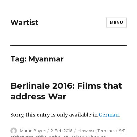
Wartist
MENU
Tag:
Myanmar
Berlinale 2016: Films that
address War
Sorry, this entry is only available in
German
.
Author
Posted
Categories
Tags
Martin Bayer
2. Feb 2016
Hinweise
,
Termine
9/11
,
on