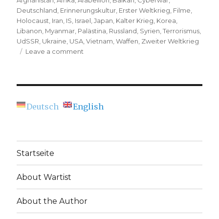
Afghanistan
,
Afrika
,
Arabellion
,
Balkan
,
Cyberwar
,
Deutschland
,
Erinnerungskultur
,
Erster Weltkrieg
,
Filme
,
Holocaust
,
Iran
,
IS
,
Israel
,
Japan
,
Kalter Krieg
,
Korea
,
Libanon
,
Myanmar
,
Palästina
,
Russland
,
Syrien
,
Terrorismus
,
UdSSR
,
Ukraine
,
USA
,
Vietnam
,
Waffen
,
Zweiter Weltkrieg
on
Leave a comment
Berlinale
2016:
Films
that
address
Deutsch
English
War
Startseite
About Wartist
About the Author