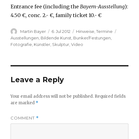
Entrance fee (including the
Bayern-Ausstellung
):
4.50 €, conc. 2.- €, family ticket 10.- €
Author
Posted
Categories
Tags
Martin Bayer
6. Jul 2012
Hinweise
,
Termine
on
Ausstellungen
,
Bildende Kunst
,
Bunker/Festungen
,
Fotografie
,
Künstler
,
Skulptur
,
Video
Leave a Reply
Your email address will not be published.
Required fields
are marked
*
COMMENT
*