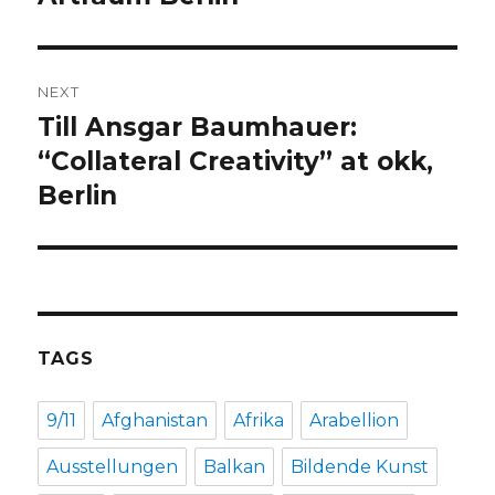
NEXT
Till Ansgar Baumhauer:
Next
post:
“Collateral Creativity” at okk,
Berlin
TAGS
9/11
Afghanistan
Afrika
Arabellion
Ausstellungen
Balkan
Bildende Kunst