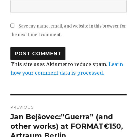
Save my name, email, and website in this browser for
the next time I comment.
This site uses Akismet to reduce spam.
Learn
how your comment data is processed.
Post
PREVIOUS
navigation
Jan Bejšovec:”Guerra” (and
Previous
post:
other works) at FORMAT€150,
Artraum Berlin