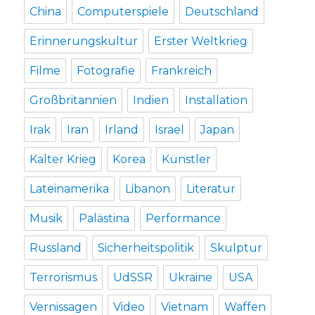
China
Computerspiele
Deutschland
Erinnerungskultur
Erster Weltkrieg
Filme
Fotografie
Frankreich
Großbritannien
Indien
Installation
Irak
Iran
Irland
Israel
Japan
Kalter Krieg
Korea
Künstler
Lateinamerika
Libanon
Literatur
Musik
Palästina
Performance
Russland
Sicherheitspolitik
Skulptur
Terrorismus
UdSSR
Ukraine
USA
Vernissagen
Video
Vietnam
Waffen