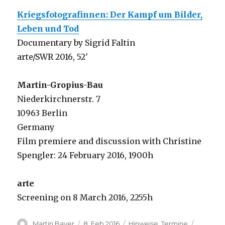
Kriegsfotografinnen: Der Kampf um Bilder,
Leben und Tod
Documentary by Sigrid Faltin
arte/SWR 2016, 52′
Martin-Gropius-Bau
Niederkirchnerstr. 7
10963 Berlin
Germany
Film premiere and discussion with Christine
Spengler: 24 February 2016, 1900h
arte
Screening on 8 March 2016, 2255h
Author
Posted
Categories
Tags
Martin Bayer
8. Feb 2016
Hinweise
,
Termine