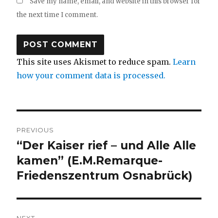
Save my name, email, and website in this browser for
the next time I comment.
This site uses Akismet to reduce spam.
Learn
how your comment data is processed.
Post
PREVIOUS
navigation
“Der Kaiser rief – und Alle Alle
Previous
post:
kamen” (E.M.Remarque-
Friedenszentrum Osnabrück)
NEXT