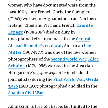
women who have documented wars from the
past 100 years: French Christine Spengler
(*1945) worked in Afghanistan, Iran, Northern
Ireland, Chad and Vietnam; French
Camille
Lepage
(1988-2014) died on duty in
unexplained circumstances in the
Central
African Republic’s civil war
; American
Lee
Miller
(1907-1977) was one of the few women
photographers of the
Second World War
;
Alice
Schalek
(1874-1956) worked in the Austrian-
Hungarian
Kriegspressequartier
(embedded
journalists) during the
First World War
;
Gerda
Taro
(1910-1937) photographed and died in the
Spanish Civil War
.
Admission is free of charge, but limited to the