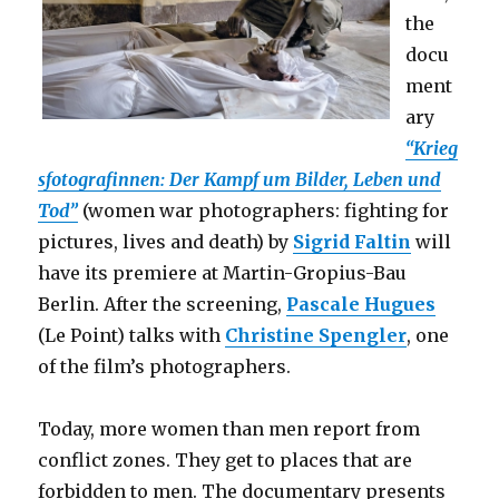
the
docu
ment
ary
“Krieg
sfotografinnen: Der Kampf um Bilder, Leben und
Tod”
(women war photographers: fighting for
pictures, lives and death) by
Sigrid Faltin
will
have its premiere at Martin-Gropius-Bau
Berlin. After the screening,
Pascale Hugues
(Le Point) talks with
Christine Spengler
, one
of the film’s photographers.
Today, more women than men report from
conflict zones. They get to places that are
forbidden to men. The documentary presents