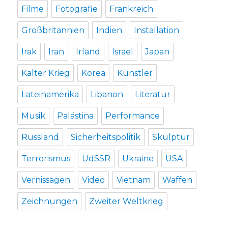
Filme
Fotografie
Frankreich
Großbritannien
Indien
Installation
Irak
Iran
Irland
Israel
Japan
Kalter Krieg
Korea
Künstler
Lateinamerika
Libanon
Literatur
Musik
Palästina
Performance
Russland
Sicherheitspolitik
Skulptur
Terrorismus
UdSSR
Ukraine
USA
Vernissagen
Video
Vietnam
Waffen
Zeichnungen
Zweiter Weltkrieg