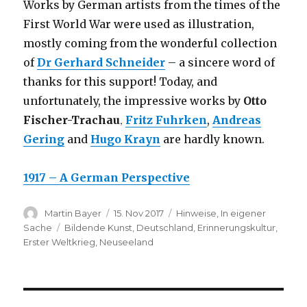
Works by German artists from the times of the
First World War were used as illustration,
mostly coming from the wonderful collection
of
Dr Gerhard Schneider
– a sincere word of
thanks for this support!
Today, and
unfortunately, the impressive works by
Otto
,
Fischer-Trachau
Fritz Fuhrken
,
Andreas
Gering
and
Hugo Krayn
are hardly known.
1917 – A German Perspective
Author
Posted
Categories
Martin Bayer
15. Nov 2017
Hinweise
,
In eigener
on
Tags
Sache
Bildende Kunst
,
Deutschland
,
Erinnerungskultur
,
Erster Weltkrieg
,
Neuseeland