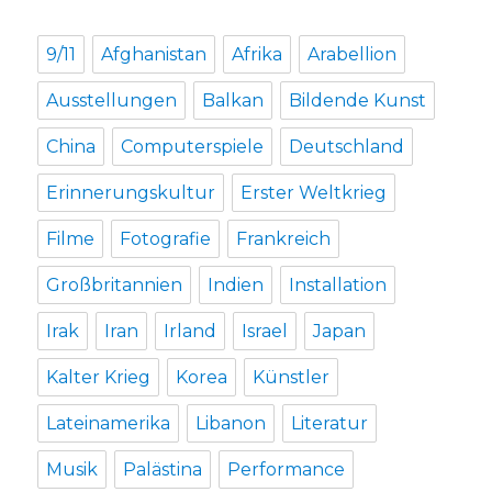
9/11
Afghanistan
Afrika
Arabellion
Ausstellungen
Balkan
Bildende Kunst
China
Computerspiele
Deutschland
Erinnerungskultur
Erster Weltkrieg
Filme
Fotografie
Frankreich
Großbritannien
Indien
Installation
Irak
Iran
Irland
Israel
Japan
Kalter Krieg
Korea
Künstler
Lateinamerika
Libanon
Literatur
Musik
Palästina
Performance