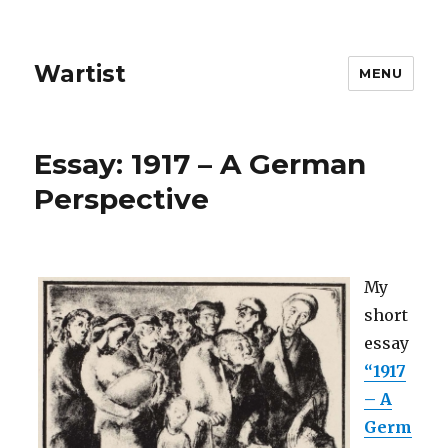
Wartist
MENU
Essay: 1917 – A German
Perspective
My
short
essay
“1917
– A
Germ