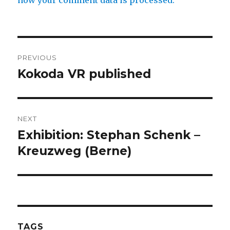
how your comment data is processed.
Post
PREVIOUS
navigation
Kokoda VR published
Previous
post:
NEXT
Exhibition: Stephan Schenk –
Next
post:
Kreuzweg (Berne)
TAGS