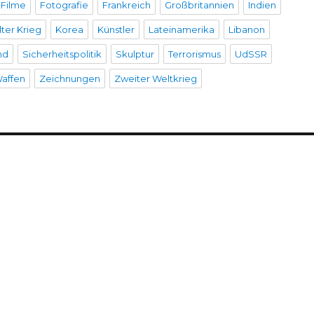
Filme
Fotografie
Frankreich
Großbritannien
Indien
lter Krieg
Korea
Künstler
Lateinamerika
Libanon
nd
Sicherheitspolitik
Skulptur
Terrorismus
UdSSR
affen
Zeichnungen
Zweiter Weltkrieg