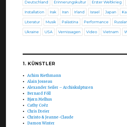
Deutschland
Erinnerungskultur
Erster Weltkrieg
Installation
Irak
Iran
Irland
Israel
Japan
Ka
Literatur
Musik
Palästina
Performance
Russla
Ukraine
USA
Vernissagen
Video
Vietnam
W
1. KÜNSTLER
Achim Riethmann
Alain Josseau
Alexander Seiler – Archiskulpturen
Bernard Föll
Bjørn Melhus
Cathy Coëz
Chris Dreier
Christo & Jeanne-Claude
Damon Winter