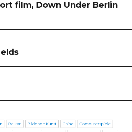
rt film, Down Under Berlin
ields
en
Balkan
Bildende Kunst
China
Computerspiele