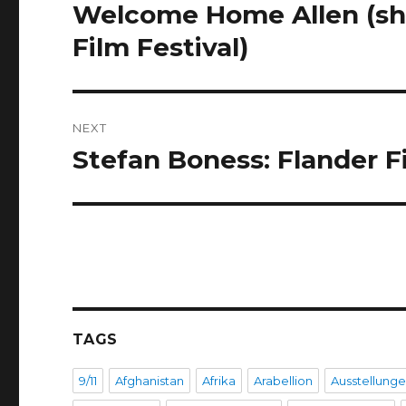
navigation
Welcome Home Allen (sho
Previous
post:
Film Festival)
NEXT
Stefan Boness: Flander F
Next
post:
TAGS
9/11
Afghanistan
Afrika
Arabellion
Ausstellung