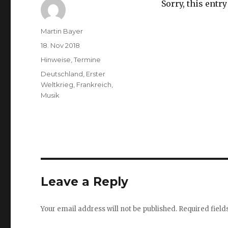
Sorry, this entry
Author
Martin Bayer
Posted
18. Nov 2018
on
Categories
Hinweise
,
Termine
Tags
Deutschland
,
Erster
Weltkrieg
,
Frankreich
,
Musik
Leave a Reply
Your email address will not be published.
Required fiel