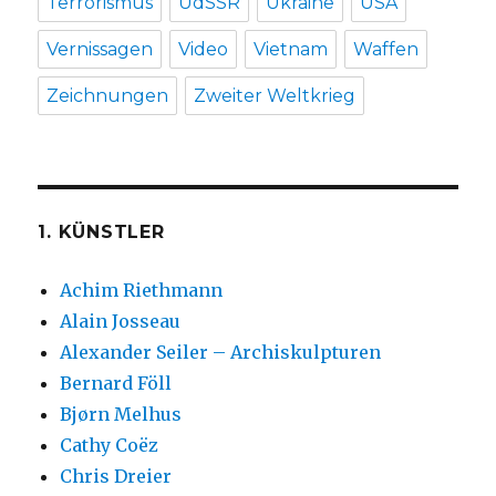
Terrorismus
UdSSR
Ukraine
USA
Vernissagen
Video
Vietnam
Waffen
Zeichnungen
Zweiter Weltkrieg
1. KÜNSTLER
Achim Riethmann
Alain Josseau
Alexander Seiler – Archiskulpturen
Bernard Föll
Bjørn Melhus
Cathy Coëz
Chris Dreier