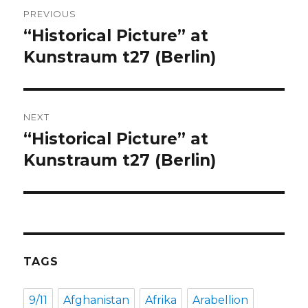
Post
PREVIOUS
navigation
“Historical Picture” at
Previous
post:
Kunstraum t27 (Berlin)
NEXT
“Historical Picture” at
Next
post:
Kunstraum t27 (Berlin)
TAGS
9/11
Afghanistan
Afrika
Arabellion