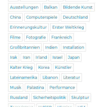
Ausstellungen
Balkan
Bildende Kunst
China
Computerspiele
Deutschland
Erinnerungskultur
Erster Weltkrieg
Filme
Fotografie
Frankreich
Großbritannien
Indien
Installation
Irak
Iran
Irland
Israel
Japan
Kalter Krieg
Korea
Künstler
Lateinamerika
Libanon
Literatur
Musik
Palästina
Performance
Russland
Sicherheitspolitik
Skulptur