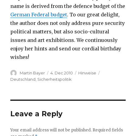
name is derived from the defence budget of the
German Federal budget
. To our great delight,
the author does not only address pure security
political matters, but also socio-cultural
issues and art exhibitions. We continuously
enjoy her hints and send our cordial birthday
wishes!
Author
Posted
Categories
Tags
Martin Bayer
4. Dec 2010
Hinweise
on
Deutschland
,
Sicherheitspolitik
Leave a Reply
Your email address will not be published.
Required fields