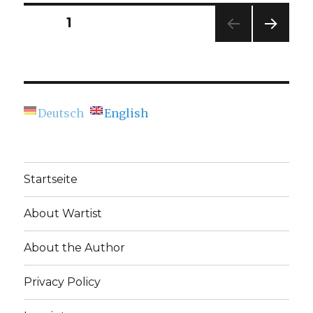
A
Posts
PAGE
1
German
Perspective
NEXT
navigation
PAG
E
Deutsch
English
Startseite
About Wartist
About the Author
Privacy Policy