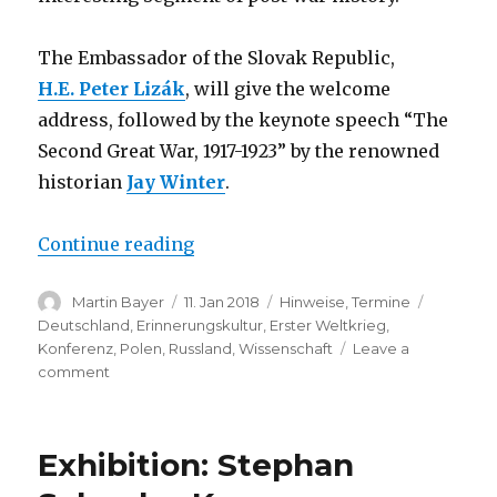
The Embassador of the Slovak Republic,
H.E. Peter Lizák
, will give the welcome
address, followed by the keynote speech “The
Second Great War, 1917-1923” by the renowned
historian
Jay Winter
.
“Conference: Central and Eastern 
Continue reading
Author
Posted
Categories
Tags
Martin Bayer
11. Jan 2018
Hinweise
,
Termine
on
Deutschland
,
Erinnerungskultur
,
Erster Weltkrieg
,
Konferenz
,
Polen
,
Russland
,
Wissenschaft
Leave a
on
comment
Conference:
Central
and
Exhibition: Stephan
Eastern
Europe