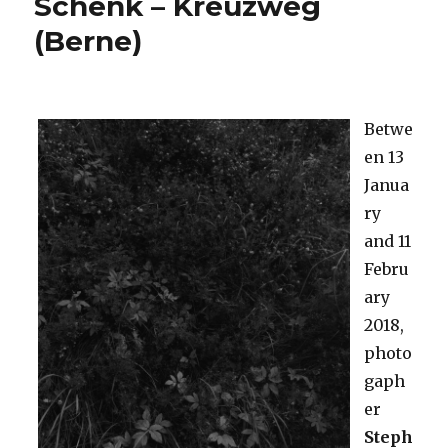
Schenk – Kreuzweg
after
(Berne)
the
First
World
War
Betwe
en 13
Janua
ry
and 11
Febru
ary
2018,
photo
gaph
er
Steph