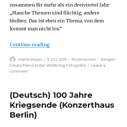
zusammen für mehr als ein dreiviertel Jahr:
„Manche Themen sind flüchtig, andere
bleiben. Das ist eben ein Thema, von dem
kommt man nicht los.“
“Stefan Boness: Flander Fields”
Continue reading
Author
Posted
Categories
Tags
Martin Bayer
5. Oct 2019
Rezensionen
Belgien
,
on
Deutschland
,
Erster Weltkrieg
,
Fotografie
Leave a
on
comment
Stefan
Boness:
Flander
(Deutsch) 100 Jahre
Fields
Kriegsende (Konzerthaus
Berlin)