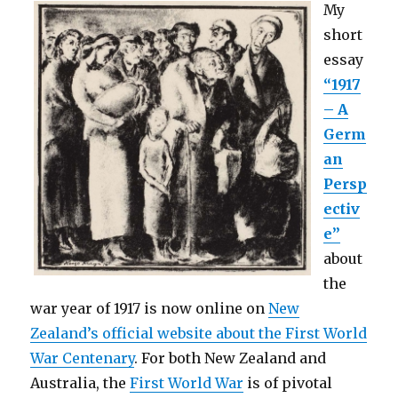
My
short
essay
“1917
– A
Germ
an
Persp
ectiv
e”
about
the
war year of 1917 is now online on
New
Zealand’s official website about the First World
War Centenary
. For both New Zealand and
Australia, the
First World War
is of pivotal