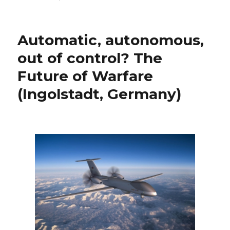
Welcome
Home
Allen
Automatic, autonomous,
(short
film,
out of control? The
Down
Future of Warfare
Under
Berlin
(Ingolstadt, Germany)
Film
Festival)