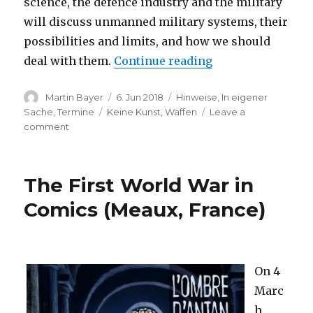
science, the defence industry and the military
will discuss unmanned military systems, their
possibilities and limits, and how we should
“Automatic, auton
deal with them.
Continue reading
Author
Posted
Categories
Martin Bayer
6. Jun 2018
Hinweise
,
In eigener
on
Tags
Sache
,
Termine
Keine Kunst
,
Waffen
Leave a
on
comment
Automatic,
autonomous,
out
The First World War in
of
control?
Comics (Meaux, France)
The
Future
of
Warfare
On 4
(Ingolstadt,
Germany)
Marc
h