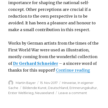
importance for shaping the national self-
concept. Other perceptions are crucial if a
reduction to the own perspective is to be
avoided. It has been a pleasure and honour to
make a small contribution in this respect.
Works by German artists from the times of the
First World War were used as illustration,
mostly coming from the wonderful collection
of
Dr Gerhard Schneider
– a sincere word of
“Essay: 1
thanks for this support!
Continue reading
Author
Posted
Categories
Martin Bayer
15. Nov 2017
Hinweise
,
In eigener
on
Tags
Sache
Bildende Kunst
,
Deutschland
,
Erinnerungskultur
,
on
Erster Weltkrieg
,
Neuseeland
Leave a comment
Essay:
1917
–