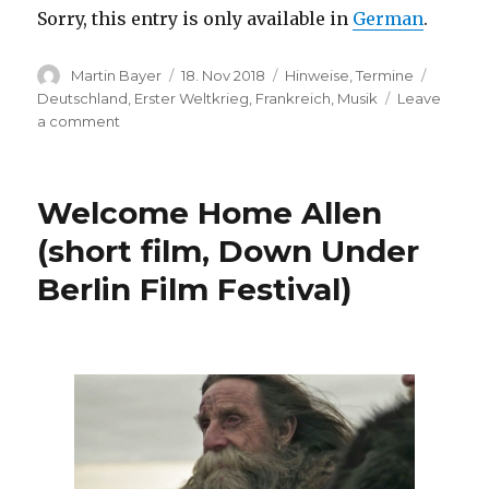
Sorry, this entry is only available in
German
.
Author
Posted
Categories
Tags
Martin Bayer
18. Nov 2018
Hinweise
,
Termine
on
Deutschland
,
Erster Weltkrieg
,
Frankreich
,
Musik
Leave
on
a comment
(Deutsch)
100
Jahre
Welcome Home Allen
Kriegsende
(Konzerthaus
(short film, Down Under
Berlin)
Berlin Film Festival)