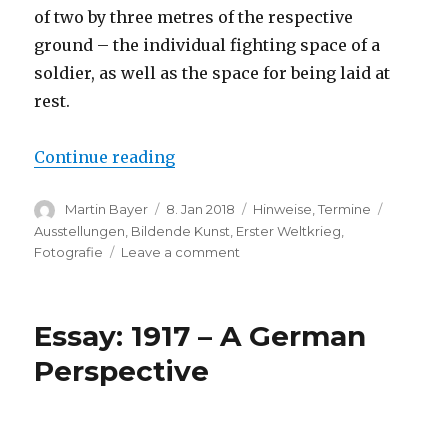
of two by three metres of the respective
ground – the individual fighting space of a
soldier, as well as the space for being laid at
rest.
“Exhibition: Stephan Schenk – K
Continue reading
Author
Posted
Categories
Tags
Martin Bayer
8. Jan 2018
Hinweise
,
Termine
on
Ausstellungen
,
Bildende Kunst
,
Erster Weltkrieg
,
on
Fotografie
Leave a comment
Exhibition:
Stephan
Schenk
Essay: 1917 – A German
–
Kreuzweg
Perspective
(Berne)