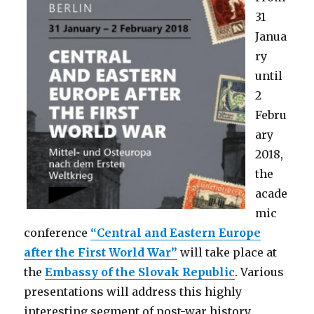
31
Janua
ry
until
2
Febru
ary
2018,
the
acade
mic
conference
“Central and Eastern Europe
after the First World War”
will take place at
the
Embassy of the Slovak Republic
. Various
presentations will address this highly
interesting segment of post-war history.