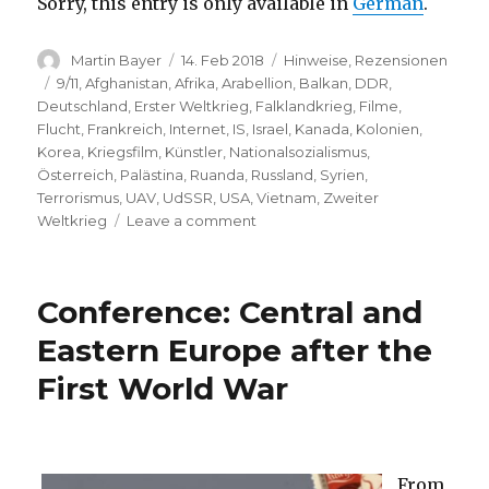
Sorry, this entry is only available in
German
.
Author
Posted
Categories
Martin Bayer
14. Feb 2018
Hinweise
,
Rezensionen
on
Tags
9/11
,
Afghanistan
,
Afrika
,
Arabellion
,
Balkan
,
DDR
,
Deutschland
,
Erster Weltkrieg
,
Falklandkrieg
,
Filme
,
Flucht
,
Frankreich
,
Internet
,
IS
,
Israel
,
Kanada
,
Kolonien
,
Korea
,
Kriegsfilm
,
Künstler
,
Nationalsozialismus
,
Österreich
,
Palästina
,
Ruanda
,
Russland
,
Syrien
,
Terrorismus
,
UAV
,
UdSSR
,
USA
,
Vietnam
,
Zweiter
on
Weltkrieg
Leave a comment
(Deutsch)
68.
Berlinale
Conference: Central and
2018:
Filme
Eastern Europe after the
mit
First World War
Kriegsbezug
From