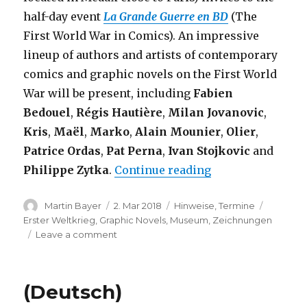
half-day event
La Grande Guerre en BD
(The
First World War in Comics). An impressive
lineup of authors and artists of contemporary
comics and graphic novels on the First World
War will be present, including
Fabien
Bedouel
,
Régis Hautière
,
Milan Jovanovic
,
Kris
,
Maël
,
Marko
,
Alain Mounier
,
Olier
,
Patrice Ordas
,
Pat Perna
,
Ivan Stojkovic
and
“The First World
Philippe Zytka
.
Continue reading
Author
Posted
Categories
Tags
Martin Bayer
2. Mar 2018
Hinweise
,
Termine
on
Erster Weltkrieg
,
Graphic Novels
,
Museum
,
Zeichnungen
on
Leave a comment
The
First
World
(Deutsch)
War
in