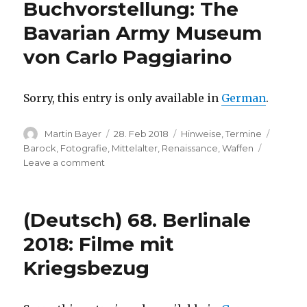
Buchvorstellung: The
Comics
Bavarian Army Museum
(Meaux,
France)
von Carlo Paggiarino
Sorry, this entry is only available in
German
.
Author
Posted
Categories
Tags
Martin Bayer
28. Feb 2018
Hinweise
,
Termine
on
Barock
,
Fotografie
,
Mittelalter
,
Renaissance
,
Waffen
on
Leave a comment
(Deutsch)
Buchvorstellung:
The
(Deutsch) 68. Berlinale
Bavarian
Army
2018: Filme mit
Museum
Kriegsbezug
von
Carlo
Paggiarino