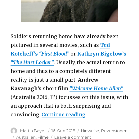
Soldiers returning home have already been
pictured in several movies, such as
Ted
Kotcheff’s
“First Blood”
or
Kathryn Bigelow’s
“The Hurt Locker”
. Usually, the actual return to
home and thus to a completely different
reality, is just a small part.
Andrew
Kavanagh’s
short film
“Welcome Home Allen”
(Australia 2016, 11′) focusses on this issue, with
an approach that is both surprising and
“Welcome Home Allen 
convincing.
Continue reading
Author
Posted
Categories
Martin Bayer
16. Sep 2018
Hinweise
,
Rezensionen
on
Tags
on
Australien
,
Filme
Leave a comment